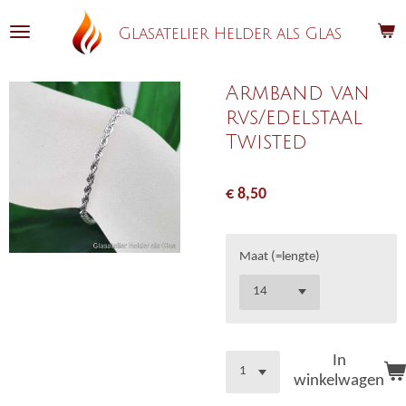
Ga
Glasatelier Helder als Glas
direct
naar
de
Armband van
hoofdinhoud
rvs/edelstaal
Twisted
€ 8,50
Maat (=lengte)
In
winkelwagen