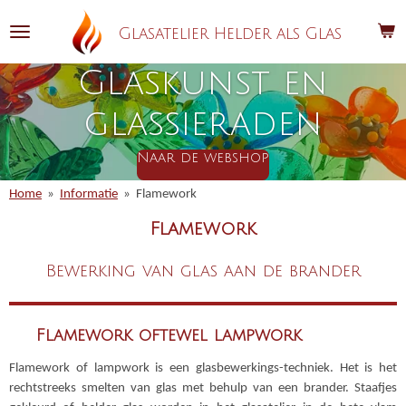
Ga
Glasatelier Helder als Glas
direct
naar
Glaskunst en
de
hoofdinhoud
glassieraden
Naar de webshop
Home
»
Informatie
»
Flamework
Flamework
Bewerking van glas aan de brander
Flamework oftewel lampwork
Flamework of lampwork is een glasbewerkings-techniek. Het is het
rechtstreeks smelten van glas met behulp van een brander. Staafjes