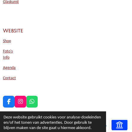
Glaskunst
Website
Shop
Foto's
Info
Agenda
Contact
F
I
W
a
n
h
c
s
a
Deze website gebruikt cookies voor analyse-doeleinden
e
t
t
en/of het tonen van advertenties. Door gebruik te
b
a
s
blijven maken van de site gaat u hiermee akkoord.
o
g
A