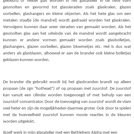
gekleurd of helder glas worden in het glasatelier in de hete vlam
gesmolten en gevormd tot glassieraden zoals glaskralen, glazen
oorbellen, glashangers en kleine objecten. Als het hete glas om een
metalen staafje (de mandrel) wordt gedraaid worden het glaskralen.
Vervolgens kunnen daar weer sieraden van gemaakt worden. Als het
gesmolten glas aan het uiteinde van de mandrel wordt aangebracht
kunnen er andere vormen gemaakt worden zoals glasbolletjes,
glashangers, glazen oorbellen, glazen bloemetjes etc. Het is dus wat
anders als glasblazen, alhoewel er aan de brander ook kleine bolletjes
geblazen kunnen worden.
De brander die gebruikt wordt bij het glasbranden brandt op alleen
propaan (de zgn "hothead") of op propaan met zuurstof. De zuurstof
kan vanuit een cilinder worden toegevoegd of met behulp van een
zuurstof-concentrator. Door de toevoeging van zuurstof wordt de vlam
veel heter en zijn de mogelijkheden daarmee groter. Ook door te spelen
met de hoeveelheid zuurstof kunnen mooie reacties in de kleuren
worden uitgelokt.
Ikzelf werk in mijn glasatelier met een Bethlehem Alpha met een