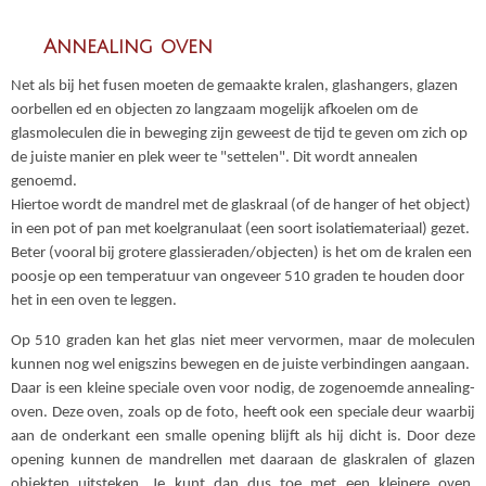
Annealing oven
Net als bij het fusen moeten de gemaakte kralen, glashangers, glazen
oorbellen ed
en objecten zo langzaam mogelijk afkoelen om de
glasmoleculen die in beweging zijn geweest de tijd te geven om zich op
de juiste manier en plek weer te "settelen". Dit wordt annealen
genoemd.
Hiertoe wordt de mandrel met de glaskraal (of de hanger of het object)
in een pot of pan met koelgranulaat (een soort isolatiemateriaal) gezet.
Beter (vooral bij grotere glassieraden/objecten) is het om de kralen een
poosje op een temperatuur van ongeveer 510 graden te houden door
het in een oven te leggen.
Op 510 graden kan het glas niet meer vervormen, maar de moleculen
kunnen nog wel enigszins bewegen en de juiste verbindingen aangaan.
Daar is een kleine speciale oven voor nodig, de zogenoemde annealing-
oven. Deze oven, zoals op de foto, heeft ook een speciale deur waarbij
aan de onderkant een smalle opening blijft als hij dicht is. Door deze
opening kunnen de mandrellen met daaraan de glaskralen of glazen
objekten uitsteken. Je kunt dan dus toe met een kleinere oven,