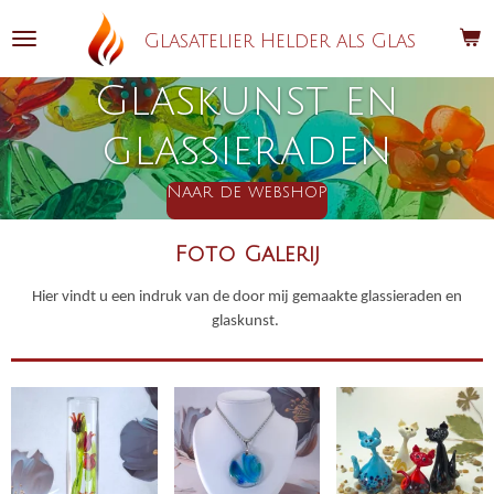
Ga
Glasatelier Helder als Glas
direct
naar
Glaskunst en
de
hoofdinhoud
glassieraden
Naar de webshop
Foto Galerij
Hier vindt u een indruk van de door mij gemaakte glassieraden en
glaskunst.