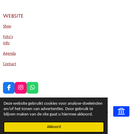
Website
Shop
Foto's
Info
Agenda
Contact
F
I
W
a
n
h
c
s
a
Deze website gebruikt cookies voor analyse-doeleinden
e
t
t
en/of het tonen van advertenties. Door gebruik te
b
a
s
blijven maken van de site gaat u hiermee akkoord.
o
g
A
o
r
p
© 2017 - 2026 Glasatelier Helder als Glas
Akkoord
k
a
p
m