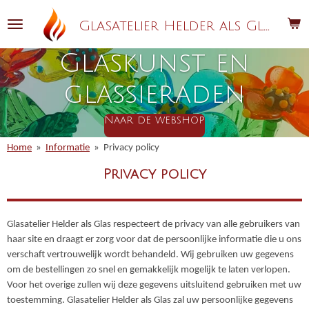
Ga
G
lasatelier Helder als Glas
direct
naar
Glaskunst en
de
hoofdinhoud
glassieraden
Naar de webshop
Home
»
Informatie
»
Privacy policy
Privacy policy
Glasatelier Helder als Glas respecteert de privacy van alle gebruikers van
haar site en draagt er zorg voor dat de persoonlijke informatie die u ons
verschaft vertrouwelijk wordt behandeld. Wij gebruiken uw gegevens
om de bestellingen zo snel en gemakkelijk mogelijk te laten verlopen.
Voor het overige zullen wij deze gegevens uitsluitend gebruiken met uw
toestemming. Glasatelier Helder als Glas zal uw persoonlijke gegevens