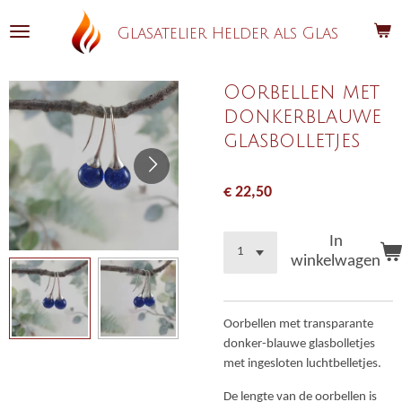
Ga
Glasatelier Helder als Glas
direct
naar
de
Oorbellen met
hoofdinhoud
donkerblauwe
glasbolletjes
€ 22,50
In
winkelwagen
Oorbellen met transparante
donker-blauwe glasbolletjes
met ingesloten luchtbelletjes.
De lengte van de oorbellen is