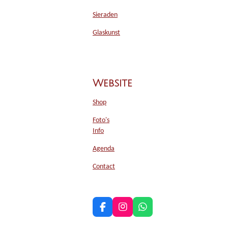
Sieraden
Glaskunst
Website
Shop
Foto's
Info
Agenda
Contact
F
I
W
a
n
h