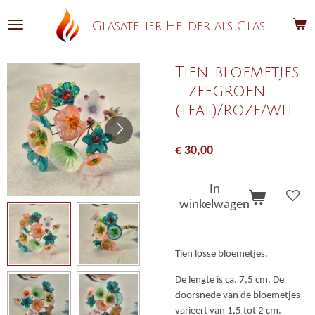
Ga
Glasatelier Helder als Glas
direct
naar
de
Tien bloemetjes
hoofdinhoud
- zeegroen
(teal)/roze/wit
€ 30,00
In
winkelwagen
Tien losse bloemetjes.
De lengte is ca. 7,5 cm. De
doorsnede van de bloemetjes
varieert van 1,5 tot 2 cm.