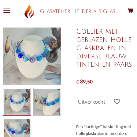
Ga
Glasatelier Helder als Glas
direct
naar
de
Collier met
hoofdinhoud
geblazen holle
glaskralen in
diverse blauw-
tinten en paars
€ 89,50
Uitverkocht
Een "luchtige" halsketting met
holle glaskralen in meerdere