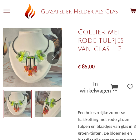
Ga
Glasatelier Helder als Glas
direct
naar
de
Collier met
hoofdinhoud
rode tulpjes
van glas - 2
€ 85,00
In
winkelwagen
Een hele vrolijke zomerse
halsketting met rode glazen
tulpen en blaadjes van glas in 3
groen-tinten. De bloemen en