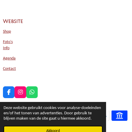
Website
Shop
Foto's
Info
Agenda
Contact
F
I
W
a
n
h
c
s
a
Deze website gebruikt cookies voor analyse-doeleinden
e
t
t
en/of het tonen van advertenties. Door gebruik te
b
a
s
blijven maken van de site gaat u hiermee akkoord.
o
g
A
o
r
p
© 2017 - 2026 Glasatelier Helder als Glas
Akkoord
k
a
p