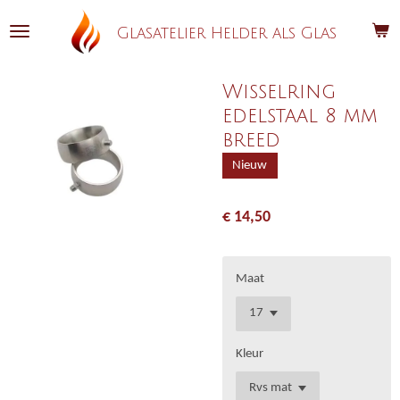
Ga
Glasatelier Helder als Glas
direct
naar
de
Wisselring
hoofdinhoud
edelstaal 8 mm
breed
Nieuw
€ 14,50
Maat
Kleur