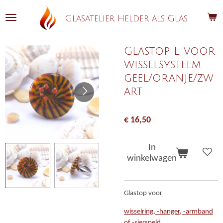
Ga
Glasatelier Helder als Glas
direct
naar
de
Glastop L voor
hoofdinhoud
wisselsysteem
geel/oranje/zw
art
€ 16,50
In
winkelwagen
Glastop voor
wisselring, -hanger, -armband
of -sierspeld