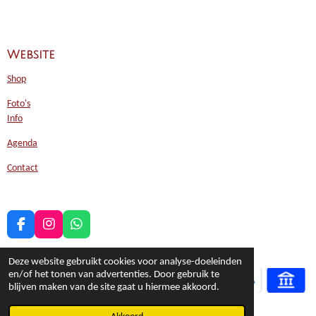
Website
Shop
Foto's
Info
Agenda
Contact
F
I
W
a
n
h
c
s
a
Deze website gebruikt cookies voor analyse-doeleinden
e
t
t
en/of het tonen van advertenties. Door gebruik te
b
a
s
blijven maken van de site gaat u hiermee akkoord.
o
g
A
o
r
p