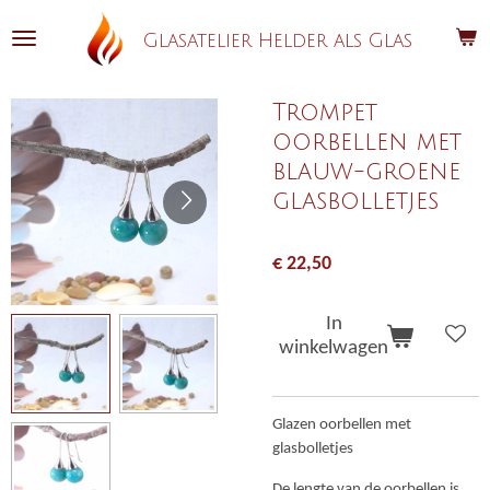
Ga
Glasatelier Helder als Glas
direct
naar
de
Trompet
hoofdinhoud
oorbellen met
blauw-groene
glasbolletjes
€ 22,50
In
winkelwagen
Glazen oorbellen met
glasbolletjes
De lengte van de oorbellen is