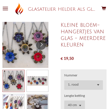
Ga
G
lasatelier Helder als Glas
direct
naar
de
Kleine bloem-
hoofdinhoud
hangertjes van
glas - meerdere
kleuren
€ 19,50
Nummer
Lengte ketting