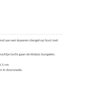
lend aan een koperen stengel op hout met
f zuchtje tocht gaan de klokjes bungelen.
13,5 cm
cm in doorsnede.