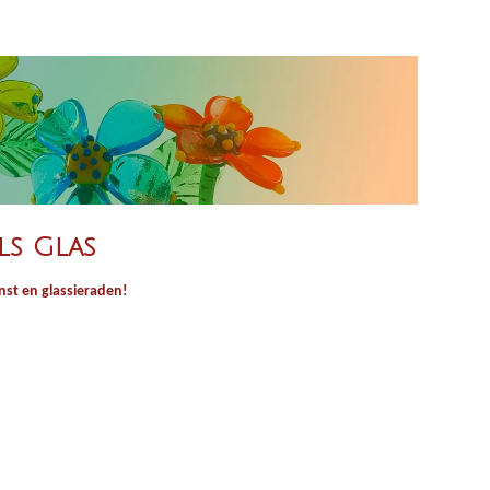
l
s
c
r
e
e
n
ls Glas
st en glassieraden!