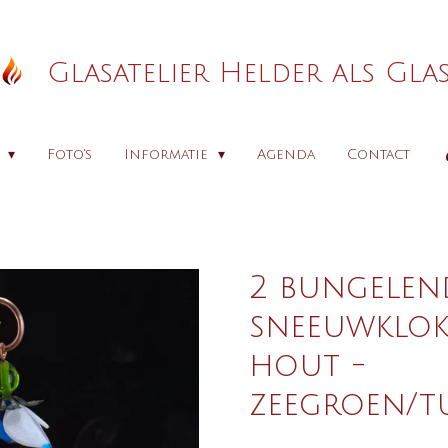
Glasatelier Helder als Gla
p
Foto's
Informatie
Agenda
Contact
2 bungelen
sneeuwklokj
hout -
zeegroen/t