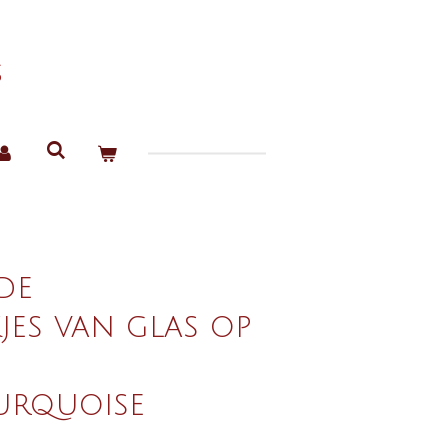
s
de
es van glas op
urquoise