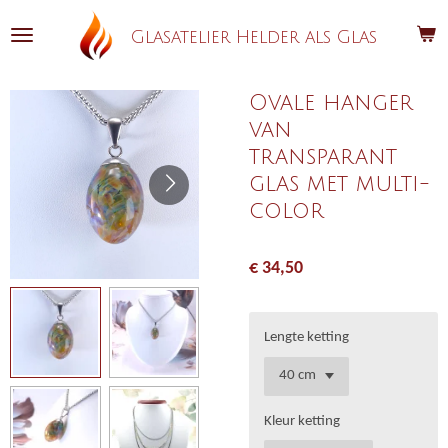
Ga
Glasatelier Helder als Glas
direct
naar
de
Ovale hanger
hoofdinhoud
van
transparant
glas met multi-
color
€ 34,50
Lengte ketting
Kleur ketting