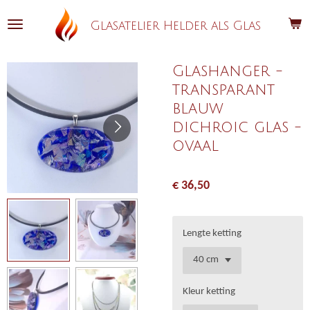
Ga
Glasatelier Helder als Glas
direct
naar
de
Glashanger -
hoofdinhoud
transparant
blauw
dichroic glas -
ovaal
€ 36,50
Lengte ketting
Kleur ketting