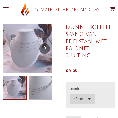
Ga
Glasatelier Helder als Glas
direct
naar
de
Dunne soepele
hoofdinhoud
spang van
edelstaal met
bajonet
sluiting
€ 9,50
Lengte