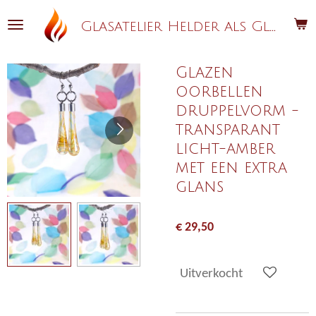
Ga
G
lasatelier Helder als Glas
direct
naar
de
Glazen
hoofdinhoud
oorbellen
druppelvorm -
transparant
licht-amber
met een extra
glans
€ 29,50
Uitverkocht