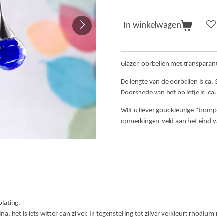
In winkelwagen
Glazen oorbellen met transparant
De lengte van de oorbellen is ca. 
Doorsnede van het bolletje is ca.
Wilt u liever goudkleurige "tromp
opmerkingen-veld aan het eind va
plating.
, het is iets witter dan zilver. In tegenstelling tot zilver verkleurt rhodiu