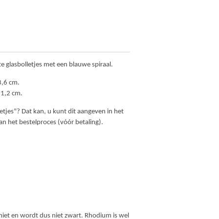
e glasbolletjes met een blauwe spiraal.
3,6 cm.
 1,2 cm.
etjes"? Dat kan, u kunt dit aangeven in het
n het bestelproces (vóór betaling).
m niet en wordt dus niet zwart. Rhodium is wel