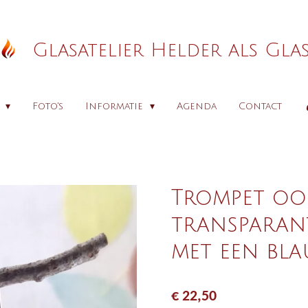
Glasatelier Helder als Gla
p
Foto's
Informatie
Agenda
Contact
Trompet oo
transparant
met een bla
€ 22,50