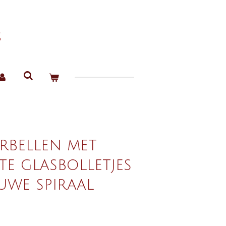
s
rbellen met
e glasbolletjes
uwe spiraal