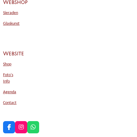
Webshop
Sieraden
Glaskunst
Website
Shop
Foto's
Info
Agenda
Contact
F
I
W
a
n
h