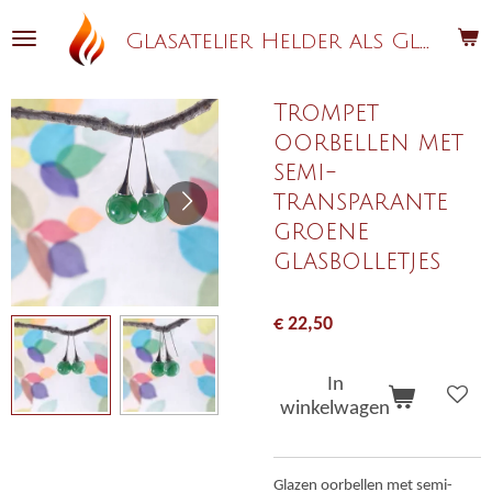
Ga
G
lasatelier Helder als Glas
direct
naar
de
Trompet
hoofdinhoud
oorbellen met
semi-
transparante
groene
glasbolletjes
€ 22,50
In
winkelwagen
Glazen oorbellen met semi-