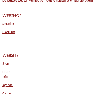
De leukste webwinkel met de mooiste glaskunst en glassieraden!
Webshop
Sieraden
Glaskunst
Website
Shop
Foto's
Info
Agenda
Contact