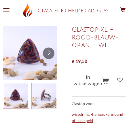
Ga
Glasatelier Helder als Glas
direct
naar
de
Glastop XL -
hoofdinhoud
rood-blauw-
oranje-wit
€ 19,50
In
winkelwagen
Glastop voor
wisselring, -hanger, -armband
of -sierspeld