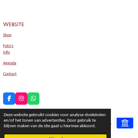
Website
Shop
Foto's
Info
Agenda
Contact
F
I
W
a
n
h
c
s
a
Deze website gebruikt cookies voor analyse-doeleinden
e
t
t
en/of het tonen van advertenties. Door gebruik te
b
a
s
blijven maken van de site gaat u hiermee akkoord.
o
g
A
o
r
p