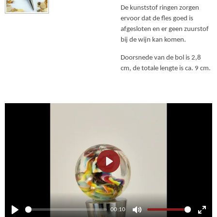
De kunststof ringen zorgen
ervoor dat de fles goed is
afgesloten en er geen zuurstof
bij de wijn kan komen.
Doorsnede van de bol is 2,8
cm, de totale lengte is ca. 9 cm.
P
l
a
y
00:10