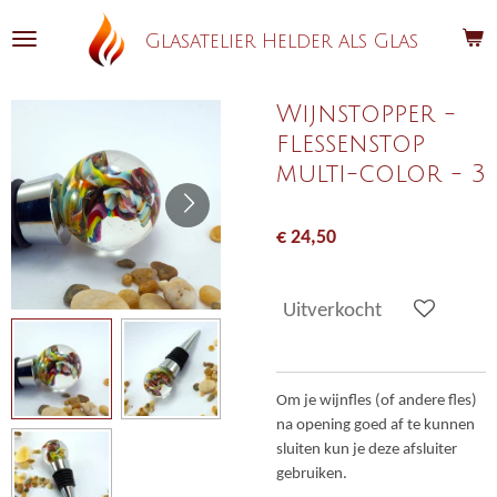
Ga
Glasatelier Helder als Glas
direct
naar
de
Wijnstopper -
hoofdinhoud
flessenstop
multi-color - 3
€ 24,50
Uitverkocht
Om je wijnfles (of andere fles)
na opening goed af te kunnen
sluiten kun je deze afsluiter
gebruiken.