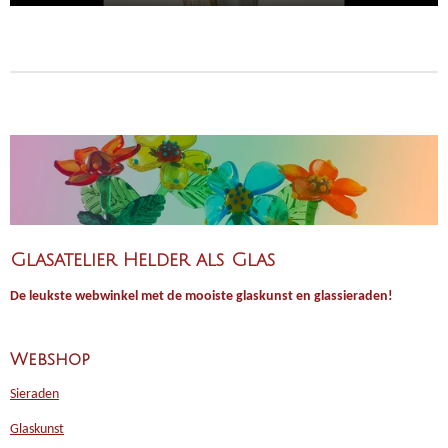
P
M
E
l
u
n
a
t
t
y
e
e
r
f
u
l
l
s
c
Glasatelier Helder als Glas
r
De leukste webwinkel met de mooiste glaskunst en glassieraden!
e
e
n
Webshop
Sieraden
Glaskunst