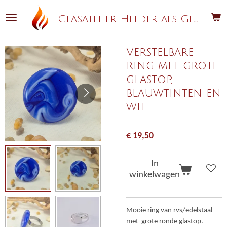
Ga
G
lasatelier Helder als Glas
direct
naar
de
Verstelbare
hoofdinhoud
ring met grote
glastop,
blauwtinten en
wit
€ 19,50
In
winkelwagen
Mooie ring van rvs/edelstaal
met grote ronde glastop.