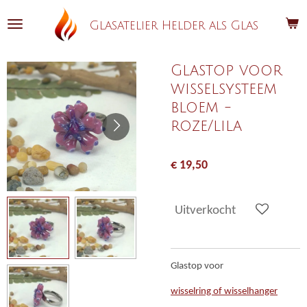
Ga
Glasatelier Helder als Glas
direct
naar
de
Glastop voor
hoofdinhoud
wisselsysteem
bloem -
roze/lila
€ 19,50
Uitverkocht
Glastop voor
wisselring of wisselhanger