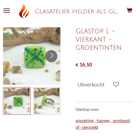
Ga
G
lasatelier Helder als Glas
direct
naar
de
Glastop L -
hoofdinhoud
vierkant -
groentinten
€ 16,50
Uitverkocht
Glastop voor
wisselring, -hanger, -armband
of -sierspeld