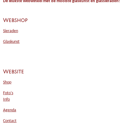
De leukste webwinkel met de mooiste glaskunst en glassieraden!
Webshop
Sieraden
Glaskunst
Website
Shop
Foto's
Info
Agenda
Contact