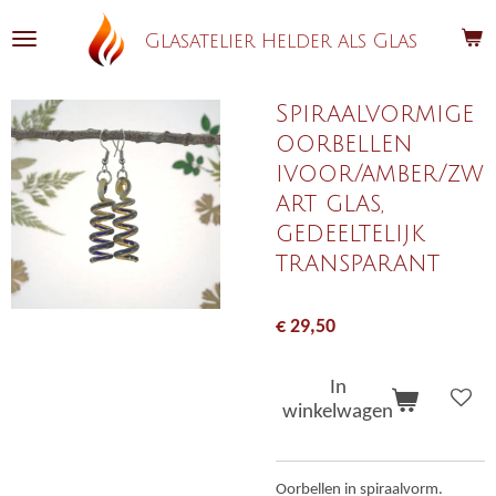
Ga
Glasatelier Helder als Glas
direct
naar
de
Spiraalvormige
hoofdinhoud
oorbellen
ivoor/amber/zw
art glas,
gedeeltelijk
transparant
€ 29,50
In
winkelwagen
Oorbellen in spiraalvorm.