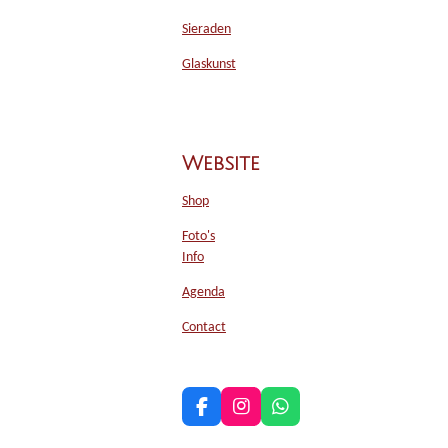
Sieraden
Glaskunst
Website
Shop
Foto's
Info
Agenda
Contact
F
I
W
a
n
h