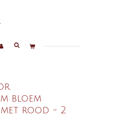
s
or
em bloem
 met rood - 2