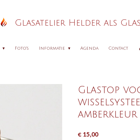
Glasatelier Helder als Gla
p
Foto's
Informatie
Agenda
Contact
Glastop vo
wisselsyste
amberkleur
€ 15,00