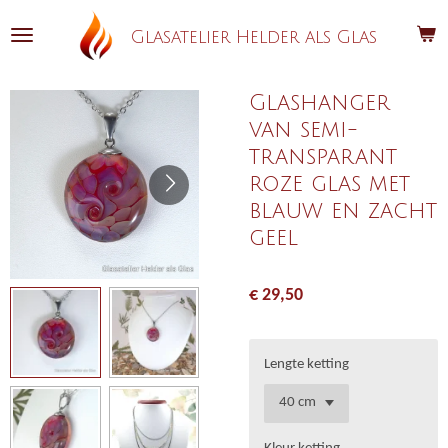
Ga
Glasatelier Helder als Glas
direct
naar
de
Glashanger
hoofdinhoud
van semi-
transparant
roze glas met
blauw en zacht
geel
€ 29,50
Lengte ketting