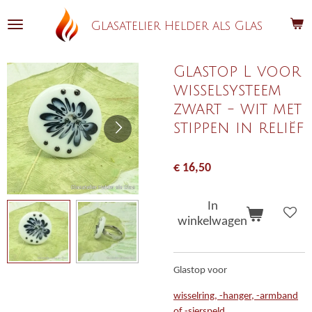
Ga
Glasatelier Helder als Glas
direct
naar
de
Glastop L voor
hoofdinhoud
wisselsysteem
zwart - wit met
stippen in reliëf
€ 16,50
In
winkelwagen
Glastop voor
wisselring, -hanger, -armband
of -sierspeld