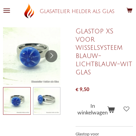
Ga
Glasatelier Helder als Glas
direct
naar
de
Glastop XS
hoofdinhoud
voor
wisselsysteem
blauw-
lichtblauw-wit
glas
€ 9,50
In
winkelwagen
Glastop voor