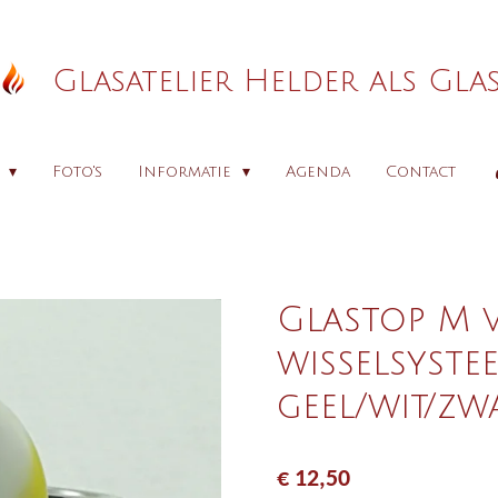
Glasatelier Helder als Gla
p
Foto's
Informatie
Agenda
Contact
Glastop M 
wisselsyste
geel/wit/zw
€ 12,50