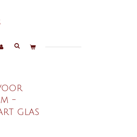
s
voor
em -
art glas