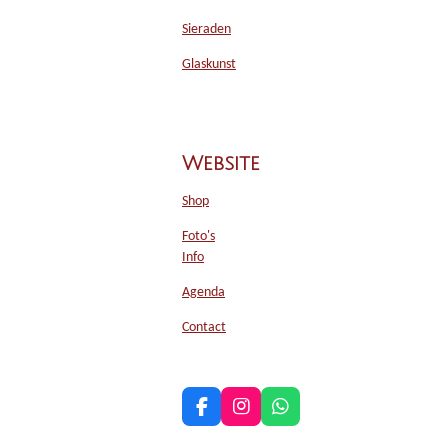
Sieraden
Glaskunst
Website
Shop
Foto's
Info
Agenda
Contact
F
I
W
a
n
h