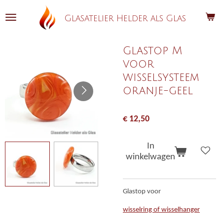
Ga
Glasatelier Helder als Glas
direct
naar
de
Glastop M
hoofdinhoud
voor
wisselsysteem
oranje-geel
€ 12,50
In
winkelwagen
Glastop voor
wisselring of wisselhanger