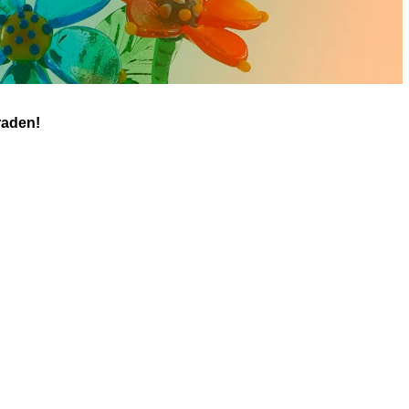
raden!