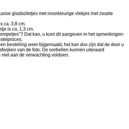
oise glasbolletjes met ivoorkleurige vlekjes met zwarte
s ca. 3,8 cm.
je is ca. 1,3 cm.
trompetjes"? Dat kan, u kunt dit aangeven in het opmerkingen-
stelproces.
n bestelling weer bijgemaakt, het kan dus zijn dat de door u
fwijken van de foto. De oorbellen kunnen uiteraard
 niet aan de verwachting voldoen.